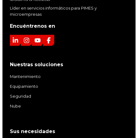
Líder en servicios informáticos para PIMES y
microempresas
Encuéntrenos en
L
I
Y
F
i
n
o
a
n
s
u
c
Nuestras soluciones
k
t
T
e
e
a
u
b
Mantenimiento
d
g
b
o
Equipamiento
I
r
e
o
Seguridad
n
a
k
m
Nube
Sus necesidades