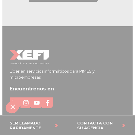
Líder en servicios informáticos para PIMES y
microempresas
Encuéntrenos en
L
I
Y
F
i
n
o
a
n
s
u
c
SER LLAMADO
CONTACTA CON
Nuestras soluciones
RÁPIDAMENTE
SU AGENCIA
k
t
T
e