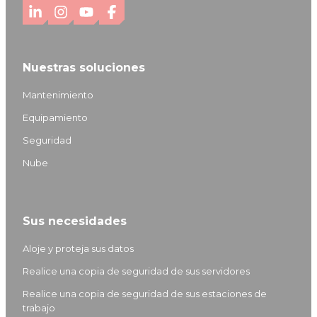
L
I
Y
F
i
n
o
a
n
s
u
c
Nuestras soluciones
k
t
T
e
e
a
u
b
Mantenimiento
d
g
b
o
Equipamiento
I
r
e
o
Seguridad
n
a
k
m
Nube
Sus necesidades
Aloje y proteja sus datos
Realice una copia de seguridad de sus servidores
Realice una copia de seguridad de sus estaciones de
trabajo