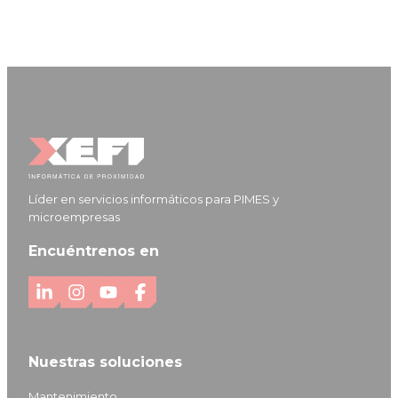
Líder en servicios informáticos para PIMES y
microempresas
Encuéntrenos en
L
I
Y
F
i
n
o
a
n
s
u
c
Nuestras soluciones
k
t
T
e
e
a
u
b
Mantenimiento