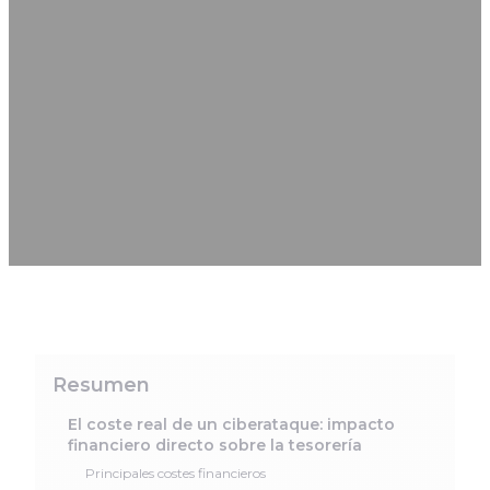
CIBERSEGURIDAD
PARA LAS
MICROEMPRESAS
Y PYMES
Resumen
El coste real de un ciberataque: impacto
financiero directo sobre la tesorería
Principales costes financieros