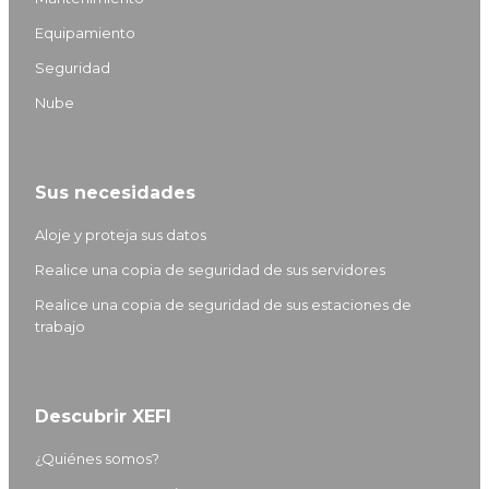
d
g
b
o
Equipamiento
I
r
e
o
Seguridad
n
a
k
m
Nube
Sus necesidades
Aloje y proteja sus datos
Realice una copia de seguridad de sus servidores
Realice una copia de seguridad de sus estaciones de
trabajo
Descubrir XEFI
¿Quiénes somos?