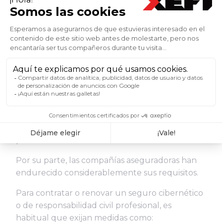
El último gran impacto estratégico de la
ciberseguridad afecta a las relaciones con
bancos, aseguradoras e inversores.
Las entidades financieras integran actualmente
el riesgo cibernético en sus evaluaciones de
solvencia.
Una empresa con sistemas obsoletos o
insuficientemente protegidos puede
enfrentarse a condiciones de financiación
menos favorables o incluso a la denegación de
préstamos.
Por su parte, las compañías aseguradoras han
endurecido considerablemente sus requisitos.
Para contratar o renovar un seguro cibernético
o de responsabilidad civil profesional, es
habitual que exijan medidas como: