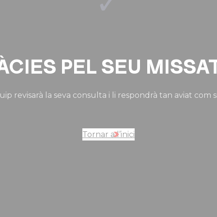
✓
ÀCIES PEL SEU MISSA
ip revisarà la seva consulta i li respondrà tan aviat com s
Tornar a l’inici