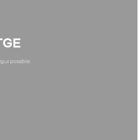
TGE
igui possible.