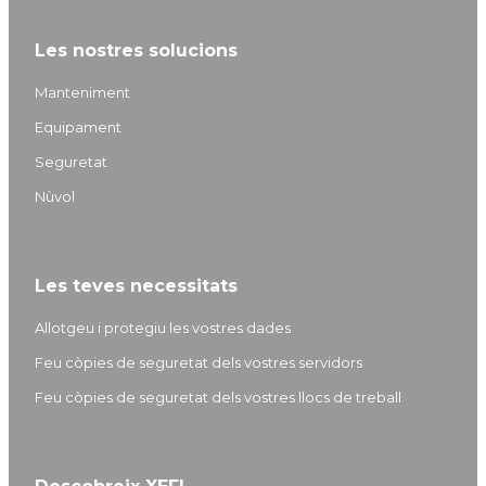
i
n
o
a
n
s
u
c
Les nostres solucions
k
t
T
e
e
a
u
b
Manteniment
d
g
b
o
Equipament
I
r
e
o
Seguretat
n
a
k
m
Nùvol
Les teves necessitats
Allotgeu i protegiu les vostres dades
Feu còpies de seguretat dels vostres servidors
Feu còpies de seguretat dels vostres llocs de treball