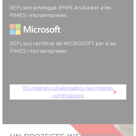
HPE Aruba Networking
XEFI, soci privilegiat d’HPE Aruba per a les
PIMES i microempreses
Microsoft
XEFI, soci certificat de MICROSOFT per a les
PIMES i microempreses
Els nostres col·laboradors i les nostres
certificacions