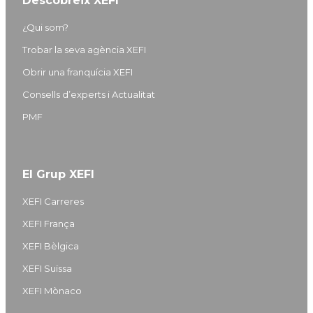
Descobreix XEFI
¿Qui som?
Trobar la seva agència XEFI
Obrir una franquícia XEFI
Consells d’experts i Actualitat
PMF
El Grup XEFI
XEFI Carreres
XEFI França
XEFI Bèlgica
XEFI Suïssa
XEFI Mònaco