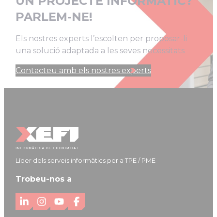
UN PROJECTE INFORMÀTIC?
PARLEM-NE!
Els nostres experts l’escolten per proposar-li
una solució adaptada a les seves necessitats
Contacteu amb els nostres experts
Líder dels serveis informàtics per a TPE / PME
Trobeu-nos a
L
I
Y
F