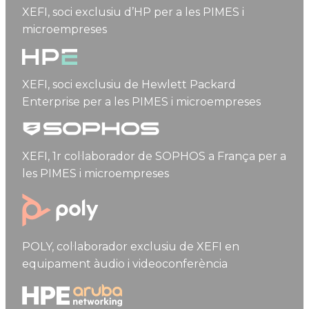
HP
XEFI, soci exclusiu d’HP per a les PIMES i
microempreses
Hewlett Packard Enterprise
XEFI, soci exclusiu de Hewlett Packard
Enterprise per a les PIMES i microempreses
Sophos
XEFI, 1r col·laborador de SOPHOS a França per a
les PIMES i microempreses
Poly
POLY, col·laborador exclusiu de XEFI en
equipament àudio i videoconferència