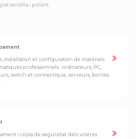
ral senzilla i potent.
pament
, installation et configuration de matériels
matiques professionnels : ordinateurs, PC,
urs, switch et connectique, serveurs, bornes
…
l
jament i còpia de seguretat dels vostres