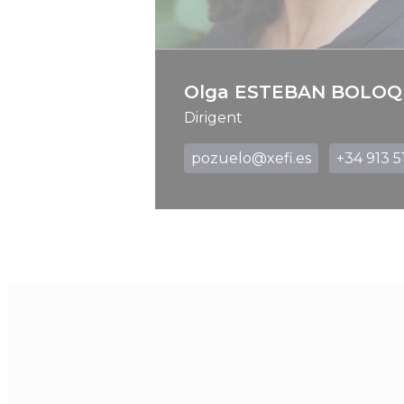
Olga ESTEBAN BOLOQ
Dirigent
pozuelo@xefi.es
+34 913 5