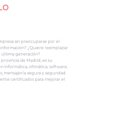
LO
presa sin preocuparse por el
 información? ¿Quiere reemplazar
e última generación?
provincia de Madrid, es su
n informática, ofimática, software,
as, mensajería segura y seguridad
nte certificados para mejorar el