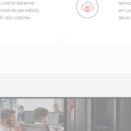
l vostre sistema
servi
 vostres servidors,
en un
l i els vostres
seva 