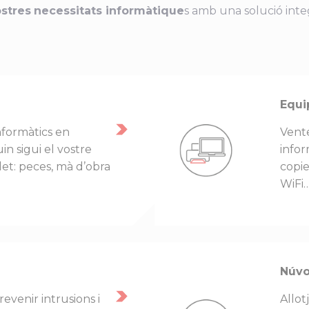
ostres
necessitats informàtique
s amb una solució integ
Equi
nformàtics en
Vente
in sigui el vostre
infor
et: peces, mà d’obra
copie
WiFi
Núvo
evenir intrusions i
Allot